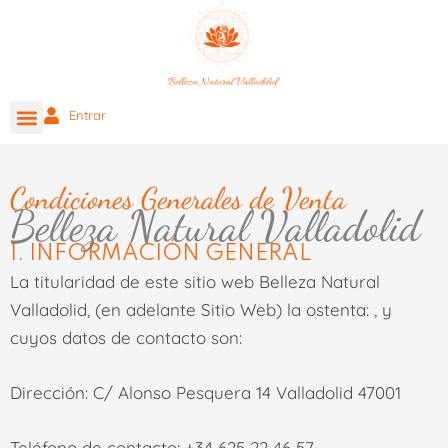
Ir
al
contenido
Entrar
TRATAMIENTO FACIAL
TRATAMIENTO CORPORAL
MANICURA & PEDICURA
TARJETA REGALO 🎁
Condiciones Generales de Venta
Belleza Natural Valladolid
1. INFORMACIÓN GENERAL
La titularidad de este sitio web
Belleza Natural
Valladolid
, (en adelante Sitio Web) la ostenta: , y
cuyos datos de contacto son:
Dirección:
C/ Alonso Pesquera 14 Valladolid 47001
Teléfono de contacto:
+34 625 22 46 57