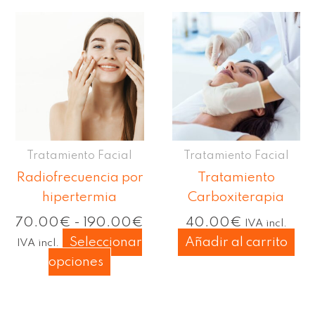
Rango
Este
de
producto
precios:
tiene
desde
múltiples
70.00€
hasta
variantes.
190.00€
Las
opciones
Tratamiento Facial
Tratamiento Facial
se
Radiofrecuencia por
Tratamiento
pueden
hipertermia
Carboxiterapia
elegir
en
70.00
€
-
190.00
€
40.00
€
IVA incl.
la
Seleccionar
Añadir al carrito
IVA incl.
página
opciones
de
producto