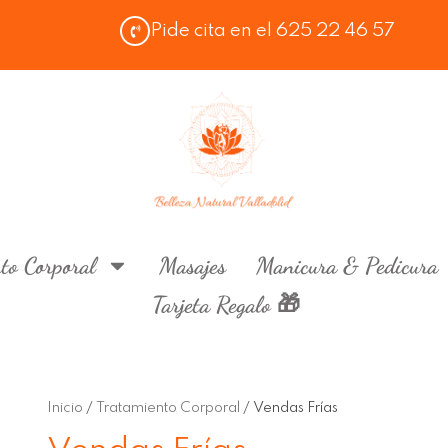
Pide cita en el 625 22 46 57
to Corporal
Masajes
Manicura & Pedicura
Tarjeta Regalo 🎁
Inicio
/
Tratamiento Corporal
/ Vendas Frías