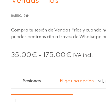
Vendas Frías
RATING: 0
Compra tu sesión de Vendas Frías y cuando h
puedes pedirnos cita a través de Whatsapp e
Rango
35.00
€
-
175.00
€
IVA incl.
de
precios:
desde
Vendas
35.00€
Sesiones
L
Frías
hasta
cantidad
175.00€