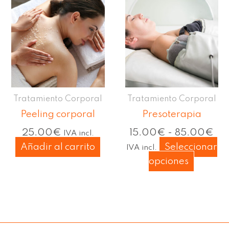
Este
de
produc
pre
tiene
de
múltipl
15
has
variant
85
Las
opcione
Tratamiento Corporal
Tratamiento Corporal
se
Peeling corporal
Presoterapia
pueden
elegir
25.00
€
15.00
€
-
85.00
€
IVA incl.
en
Añadir al carrito
Seleccionar
IVA incl.
la
opciones
página
de
produc