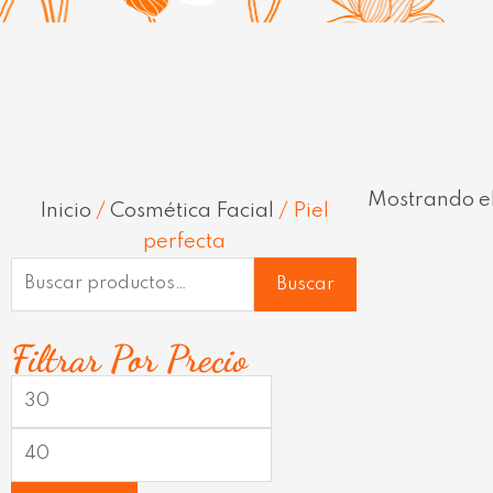
Mostrando el
Inicio
/
Cosmética Facial
/ Piel
perfecta
Buscar
Buscar
por:
Precio
Precio
Filtrar Por Precio
mínimo
máximo