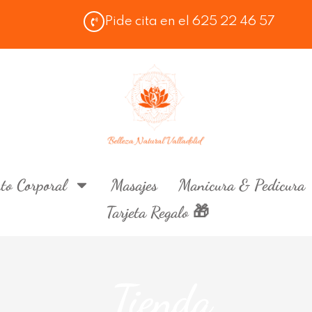
Pide cita en el 625 22 46 57
to Corporal
Masajes
Manicura & Pedicura
Tarjeta Regalo 🎁
Tienda