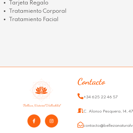
Tarjeta Regalo
Tratamiento Corporal
Tratamiento Facial
Contacto
+34 625 22 46 57
C. Alonso Pesquera, 14, 4
F
I
a
n
c
s
contacto@bellezanaturalv
e
t