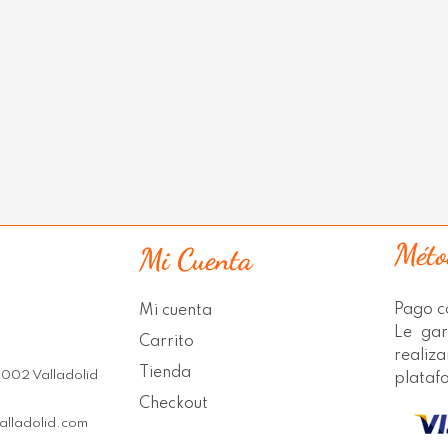
Méto
Mi Cuenta
Pago co
Mi cuenta
Le gar
Carrito
realiz
Tienda
7002 Valladolid
plataf
Checkout
alladolid.com