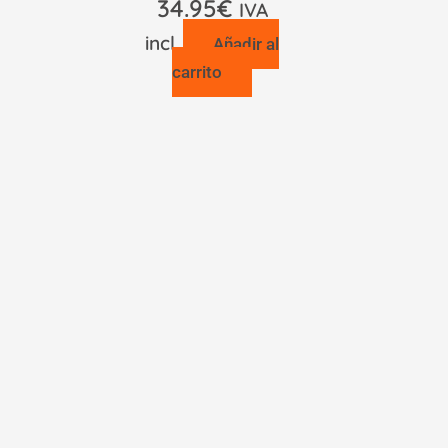
34.95
€
IVA
incl.
Añadir al
carrito